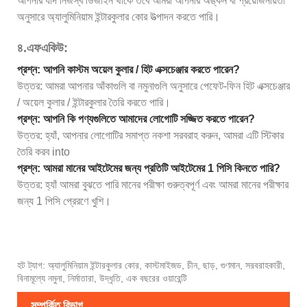
আপনার যদি নিজস্ব ডিজাইন থাকে তবে আমরা আপনার অঙ্কন বা প্রয়োজনীয়তা
অনুসারে অ্যালুমিনিয়াম ইন্টারকুলার কোর উত্পাদন করতে পারি।
৪.এফএকিউ:
প্রশ্ন: আপনি কাস্টম অয়েল কুলার / হিট এক্সচেঞ্জার করতে পারেন?
উত্তর: আমরা আপনার আঁকাগুলি বা নমুনাগুলি অনুসারে পেফেট-ফিন হিট এক্সচেঞ্জার
/ অয়েল কুলার / ইন্টারকুলার তৈরি করতে পারি।
প্রশ্ন: আপনি কি পণ্যগুলিতে আমাদের লোগোটি সজ্জিত করতে পারেন?
উত্তর: হ্যাঁ, আপনার লোগোটির সমাপ্ত নকশা সরবরাহ করুন, আমরা এটি স্টিকার
তৈরি করব into
প্রশ্ন: আমরা মানের আইটেমের জন্য প্রতিটি আইটেমের 1 পিসি কিনতে পারি?
উত্তর: হ্যাঁ আমরা বুঝতে পারি মানের পরীক্ষা গুরুত্বপূর্ণ এবং আমরা মানের পরীক্ষার
জন্য 1 পিসি প্রেরণে খুশি।
হট ট্যাগ: অ্যালুমিনিয়াম ইন্টারকুলার কোর, কাস্টমাইজড, চীন, ছাড়, গুণমান, সরবরাহকারী,
বিনামূল্যে নমুনা, নির্মাতারা, উদ্ধৃতি, এক বছরের ওয়ারেন্টি
সম্পর্কিত বিভাগ