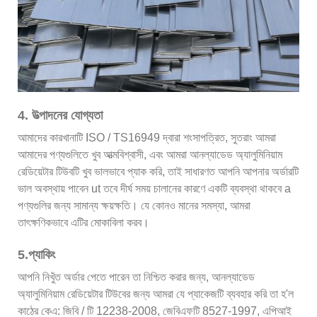
4. উত্পাদনের যোগ্যতা
আমাদের কারখানাটি ISO / TS16949 দ্বারা শংসাপত্রিত, সুতরাং আমরা
আমাদের পণ্যগুলিতে খুব আত্মবিশ্বাসী, এবং আমরা আনল্যাডেড অ্যালুমিনিয়াম
রেডিয়েটার টিউবটি খুব ভালভাবে প্যাক করি, তাই সাধারণত আপনি আপনার অর্ডারটি
ভাল অবস্থায় পাবেন ut তবে দীর্ঘ সময় চালানের কারণে একটি ব্যবস্থা থাকবে a
পণ্যগুলির জন্য সামান্য ক্ষয়ক্ষতি। যে কোনও মানের সমস্যা, আমরা
তাৎক্ষণিকভাবে এটির মোকাবিলা করব।
5.প্যাকিং
আপনি নিখুঁত অর্ডার পেতে পারেন তা নিশ্চিত করার জন্য, আনল্যাডেড
অ্যালুমিনিয়াম রেডিয়েটার টিউবের জন্য আমরা যে প্যাকেজটি ব্যবহার করি তা হ'ল
কাঠের কেএ: জিবি / টি 12238-2008, জেবিএফটি 8527-1997, এপিআই