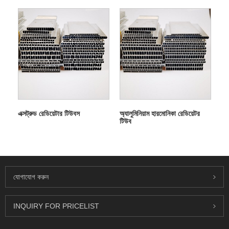
এক্সট্রুড রেডিয়েটার টিউবস
অ্যালুমিনিয়াম হারমোনিকা রেডিয়েটর
টিউব
যোগাযোগ করুন
INQUIRY FOR PRICELIST