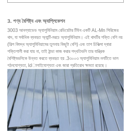
3. পণ্য বৈশিষ্ট্য এবং অ্যাপ্লিকেশন
3003 আনল্যাডেড অ্যালুমিনিয়াম রেডিয়েটার টিউব একটি AL-Mn সিরিজের
খাদ, যা সর্বাধিক ব্যবহৃত অ্যান্টি-মরচে অ্যালুমিনিয়াম। এই খাদটির শক্তি বেশি নয়
(শিল্প বিশুদ্ধ অ্যালুমিনিয়ামের তুলনায় কিছুটা বেশি) এবং তাপ চিকিত্সা দ্বারা
শক্তিশালী করা যায় না, তাই ঠান্ডা কাজ করার পদ্ধতিগুলি তার যান্ত্রিক
বৈশিষ্ট্যগুলিকে উন্নত করতে ব্যবহৃত হয় .3৩০০৩ অ্যালুমিনিয়াম নলটিতে ভাল
গঠনযোগ্যতা, ldালাইযোগ্যতা এবং জারা প্রতিরোধ ক্ষমতা রয়েছে।