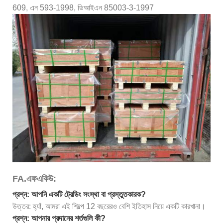
609, এন 593-1998, ডিআইএন 85003-3-1997
FA.এফএকিউ:
প্রশ্ন: আপনি একটি ট্রেডিং সংস্থা বা প্রস্তুতকারক?
উত্তর: হ্যাঁ, আমরা এই শিল্পে 12 বছরেরও বেশি ইতিহাস নিয়ে একটি কারখানা।
প্রশ্ন: আপনার প্রদানের শর্তগুলি কী?