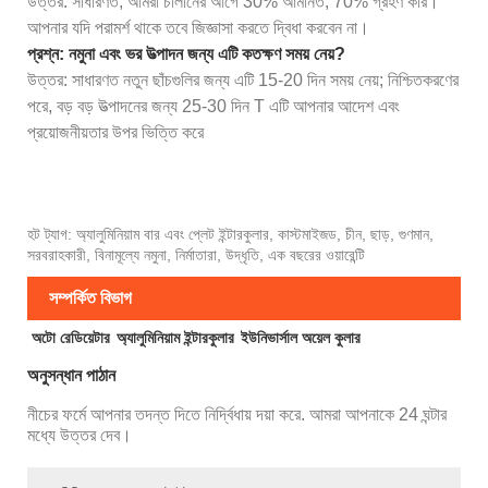
উত্তর: সাধারণত, আমরা চালানের আগে 30% আমানত, 70% গ্রহণ করি।
আপনার যদি পরামর্শ থাকে তবে জিজ্ঞাসা করতে দ্বিধা করবেন না।
প্রশ্ন: নমুনা এবং ভর উত্পাদন জন্য এটি কতক্ষণ সময় নেয়?
উত্তর: সাধারণত নতুন ছাঁচগুলির জন্য এটি 15-20 দিন সময় নেয়; নিশ্চিতকরণের
পরে, বড় বড় উত্পাদনের জন্য 25-30 দিন T এটি আপনার আদেশ এবং
প্রয়োজনীয়তার উপর ভিত্তি করে
হট ট্যাগ: অ্যালুমিনিয়াম বার এবং প্লেট ইন্টারকুলার, কাস্টমাইজড, চীন, ছাড়, গুণমান,
সরবরাহকারী, বিনামূল্যে নমুনা, নির্মাতারা, উদ্ধৃতি, এক বছরের ওয়ারেন্টি
সম্পর্কিত বিভাগ
অটো রেডিয়েটার
অ্যালুমিনিয়াম ইন্টারকুলার
ইউনিভার্সাল অয়েল কুলার
অনুসন্ধান পাঠান
নীচের ফর্মে আপনার তদন্ত দিতে নির্দ্বিধায় দয়া করে. আমরা আপনাকে 24 ঘন্টার
মধ্যে উত্তর দেব।