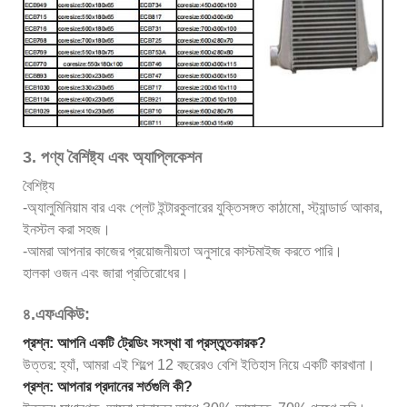
3. পণ্য বৈশিষ্ট্য এবং অ্যাপ্লিকেশন
বৈশিষ্ট্য
-অ্যালুমিনিয়াম বার এবং প্লেট ইন্টারকুলারের যুক্তিসঙ্গত কাঠামো, স্ট্যান্ডার্ড আকার,
ইনস্টল করা সহজ।
-আমরা আপনার কাজের প্রয়োজনীয়তা অনুসারে কাস্টমাইজ করতে পারি।
হালকা ওজন এবং জারা প্রতিরোধের।
৪.এফএকিউ:
প্রশ্ন: আপনি একটি ট্রেডিং সংস্থা বা প্রস্তুতকারক?
উত্তর: হ্যাঁ, আমরা এই শিল্পে 12 বছরেরও বেশি ইতিহাস নিয়ে একটি কারখানা।
প্রশ্ন: আপনার প্রদানের শর্তগুলি কী?