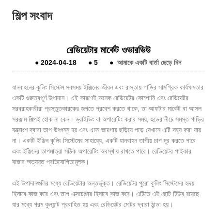
শিল্প সংবাদ
রেডিয়েটার মার্কেট ওভারভিউ
●
2024-04-18
●
5
●
আমাকে একটি বার্তা ছেড়ে দিন
যানবাহনের কুলিং সিস্টেম সবসময় ইঞ্জিনের জীবন এবং রাস্তায় গাড়ির সামগ্রিক কার্যক্ষমতার
একটি গুরুত্বপূর্ণ উপাদান। এই কারণেই অনেক রেডিয়েটর কোম্পানি এবং রেডিয়েটর
সরবরাহকারীরা প্রস্তুতকারকের জগতে প্রবেশ করতে থাকে, তা আফটার মার্কেট বা আসল
সরঞ্জাম শিল্পই হোক না কেন। ড্রাইভিং বা অপারেটিং করার সময়, হুডের নীচে সমস্ত গাড়ির
যন্ত্রাংশ দ্বারা তাপ উৎপন্ন হয় এবং এমন জায়গায় ছড়িয়ে পড়ে যেখানে এটি সহ্য করা যায়
না। একটি ইঞ্জিন কুলিং সিস্টেমের সাহায্যে, একটি যানবাহন তাপীয় চাপ দূর করতে পারে
এবং ইঞ্জিনের তাপমাত্রা সঠিক অপারেটিং অবস্থায় রাখতে পারে। রেডিয়েটর পাইকার
বাজার অত্যন্ত প্রতিযোগিতামূলক।
এই উপাদানগুলির মধ্যে রেডিয়েটার অন্তর্ভুক্ত। রেডিয়েটর পুরো কুলিং সিস্টেমের হৃদয়
হিসাবে কাজ করে এবং তাপ এক্সচেঞ্জার হিসাবে কাজ করে। এটিতে এই ছোট টিউব রয়েছে
যার মধ্যে গরম কুল্যান্ট প্রবাহিত হয় এবং রেডিয়েটর মোটর দ্বারা ঠান্ডা হয়।