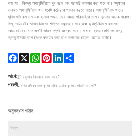
করা হয়। বিশুদ্ধ অ্যালুমিনিয়াম খুব নরম এবং সরাসরি ব্যবহার করা যাবে না। শুধুমাত্র
ব্যবহৃত অ্যালুমিনিয়াম খাদ যথেষ্ট কঠোরতা প্রদান করতে পারে। অ্যালুমিনিয়াম খাদের
সুবিধাগুলি কম দাম এবং হালকা ওজন, তবে তামার পরিবাহিতা তামার তুলনায় অনেক খারাপ।
কিছু রেডিয়েটর তাদের নিজস্ব শক্তির সদ্ব্যবহার করে এবং অ্যালুমিনিয়াম অ্যালয়
রেডিয়েটারের বেসে একটি তামার প্লেট এম্বেড করে। সাধারণ ব্যবহারকারীদের জন্য,
অ্যালুমিনিয়াম তাপ সিঙ্ক ব্যবহার করা তাপ অপচয়ের চাহিদা মেটাতে যথেষ্ট।
Facebook
X
WhatsApp
Pinterest
LinkedIn
Share
আগে:
ইন্টারকুলার কিভাবে কাজ করে?
পরবর্তী:
রেডিয়েটরের জল কুলিং নাকি এয়ার কুলিং কোনটা ভালো?
অনুসন্ধান পাঠান