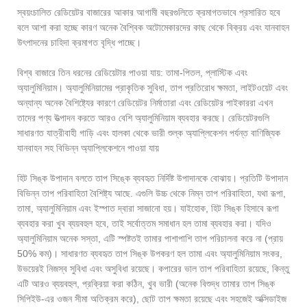
স্বয়ংচালিত রেডিয়েটর বাজারের আকার আগামী বছরগুলিতে ক্রমাগতভাবে প্রসারিত হবে
বলে আশা করা হচ্ছে কারণ অনেক বৈশ্বিক অটোমেকারদের কাছ থেকে বিক্রয় এবং যানবাহন
উৎপাদনের চাহিদা ক্রমাগত বৃদ্ধি পাচ্ছে।
বিশ্ব বাজারে তিন ধরনের রেডিয়েটার পাওয়া যায়: তামা-পিতল, প্লাস্টিক এবং
অ্যালুমিনিয়াম। অ্যালুমিনিয়ামের প্রাকৃতিক সুবিধা, তাপ প্রতিরোধ ক্ষমতা, লাইটওয়েট এবং
অন্যান্য অনেক বৈশিষ্ট্যের কারণে রেডিয়েটর নির্মাতারা এবং রেডিয়েটর পাইকাররা এখন
তাদের পণ্য উত্পাদন করতে আরও বেশি অ্যালুমিনিয়াম ব্যবহার করছে। রেডিয়েটরগুলি
সাধারণত যাত্রীবাহী গাড়ি এবং হালকা থেকে ভারী শুল্ক অ্যাপ্লিকেশন পর্যন্ত বাণিজ্যিক
যানবাহন সহ বিভিন্ন অ্যাপ্লিকেশনে পাওয়া যায়
হিট সিঙ্ক উপাদান বলতে তাপ সিঙ্কে ব্যবহৃত নির্দিষ্ট উপাদানকে বোঝায়। প্রতিটি উপাদান
বিভিন্ন তাপ পরিবাহিতা বৈশিষ্ট্য আছে. এগুলি উচ্চ থেকে নিম্ন তাপ পরিবাহিতা, যথা রূপা,
তামা, অ্যালুমিনিয়াম এবং ইস্পাত দ্বারা সাজানো হয়। যাইহোক, হিট সিঙ্ক হিসাবে রূপা
ব্যবহার করা খুব ব্যয়বহুল হবে, তাই সর্বোত্তম সমাধান হল তামা ব্যবহার করা। যদিও
অ্যালুমিনিয়াম অনেক সস্তা, এটি স্পষ্টতই তামার পাশাপাশি তাপ পরিচালনা করে না (প্রায়
50% কম)। সাধারণত ব্যবহৃত তাপ সিঙ্ক উপকরণ হল তামা এবং অ্যালুমিনিয়াম সংকর,
উভয়েরই নিজস্ব সুবিধা এবং অসুবিধা রয়েছে। কপারের ভাল তাপ পরিবাহিতা রয়েছে, কিন্তু
এটি আরও ব্যয়বহুল, প্রক্রিয়া করা কঠিন, খুব ভারী (অনেক বিশুদ্ধ তামার তাপ সিঙ্ক
সিপিইউ-এর ওজন সীমা অতিক্রম করে), ছোট তাপ ক্ষমতা রয়েছে এবং সহজেই অক্সিডাইজ