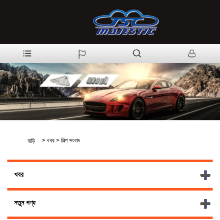
>
খবর
>
শিল্প সংবাদ
বাড়ি
খবর
নতুন পণ্য