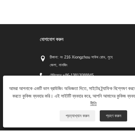
যোগাযোগ করুন
ঠিকানা: নং 216 Xiongzhou সাউথ রোড, লুহে
জেলা, নানজিং
টেলিফোন:
+86-13813088845
ফোন:
+86-13813088845
আমরা আপনাকে একটি ভাল ব্রাউজিং অভিজ্ঞতা দিতে, সাইটের ট্র্যাফিক বিশ্লেষণ করত
করতে কুকিজ ব্যবহার করি। এই সাইটটি ব্যবহার করে, আপনি আমাদের কুকিজ ব্যব
ইমেইল:
kingda@njmjst.com
নীতি
ফ্যাক্স: +86-025-57611586
প্রত্যাখ্যান করুন
গ্রহণ করুন