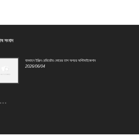
শেষ সংবাদ
যানবাহন ইঞ্জিন রেডিয়েটর কোরের তাপ অপচয় অপ্টিমাইজেশান
গাড়ির
2026/06/04
2024
গাড়ির
কাজের
গরম হ
উদ্দেশ