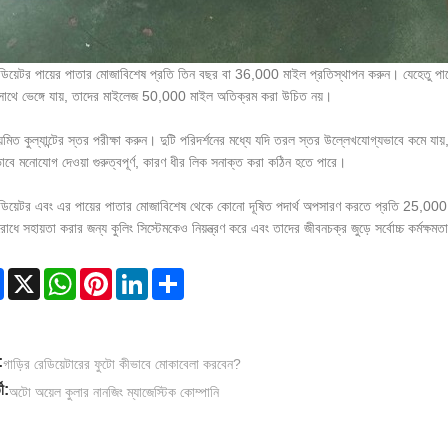
ডিয়েটর পায়ের পাতার মোজাবিশেষ প্রতি তিন বছর বা 36,000 মাইল প্রতিস্থাপন করুন। যেহেতু পায়ের
সাথে ভেঙ্গে যায়, তাদের মাইলেজ 50,000 মাইল অতিক্রম করা উচিত নয়।
য়মিত কুল্যান্টের স্তর পরীক্ষা করুন। দুটি পরিদর্শনের মধ্যে যদি তরল স্তর উল্লেখযোগ্যভাবে কমে যা
ঠভাবে মনোযোগ দেওয়া গুরুত্বপূর্ণ, কারণ ধীর লিক সনাক্ত করা কঠিন হতে পারে।
ডিয়েটর এবং এর পায়ের পাতার মোজাবিশেষ থেকে কোনো দূষিত পদার্থ অপসারণ করতে প্রতি 25,000 মা
োধে সহায়তা করার জন্য কুলিং সিস্টেমকেও নিয়ন্ত্রণ করে এবং তাদের জীবনচক্র জুড়ে সর্বোচ্চ কর্মক্ষ
Facebook
X
WhatsApp
Pinterest
LinkedIn
Share
:
গাড়ির রেডিয়েটারের ফুটো কীভাবে মোকাবেলা করবেন?
ী:
অটো অয়েল কুলার নানজিং ম্যাজেস্টিক কোম্পানি