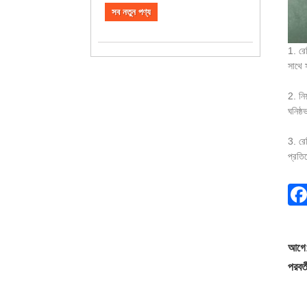
সব নতুন পণ্য
1. রে
সাথে 
2. নি
ঘনিষ্
3. রে
প্রতির
আগে
পরবর্ত