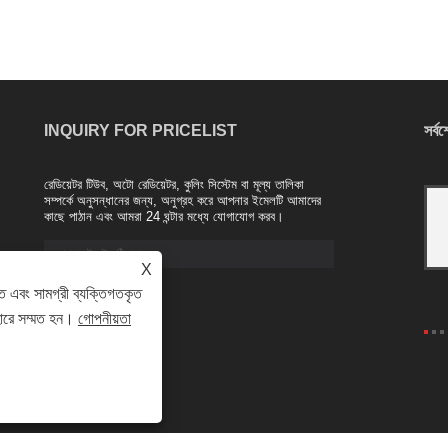
INQUIRY FOR PRICELIST
সর্ব
রেডিয়েটর টিউব, অটো রেডিয়েটর, কুলিং সিস্টেম বা মূল্য তালিকা
নানজিং ম্যাজেস্টিক সংস্থা থেকে অ্যালুমিনিয়াম রেডিয়েটার
সম্পর্কে অনুসন্ধানের জন্য, অনুগ্রহ করে আপনার ইমেলটি আমাদের
2021/04/20
কাছে পাঠান এবং আমরা 24 ঘন্টার মধ্যে যোগাযোগ করব।
অ্যালুমিনিয়াম খাদ রেডিয়েটার শিল্প সাম্প্রতিক বছরগুলিতে
চালু একটি নতুন পণ্য। উদাহরণস্বরূপ, একটি তামা-
X
অ্যালুমিনিয়াম যৌগিক রেডিয়েটারটি একটি উচ্চ মানের
ে এবং সামগ্রী ব্যক্তিগতকৃত
অভ্যন্তরীণ তামা নল এবং একটি ......
হারে সম্মত হন।
গোপনীয়তা