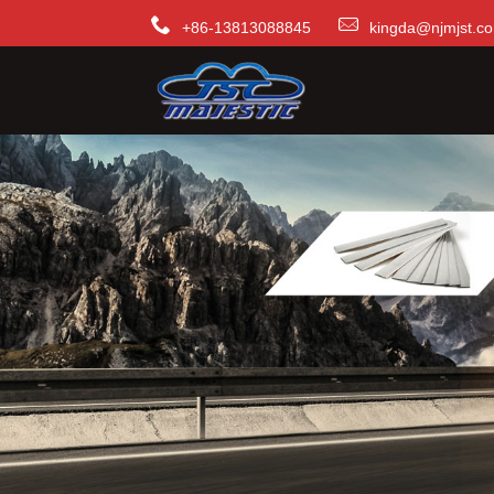
+86-13813088845
kingda@njmjst.c