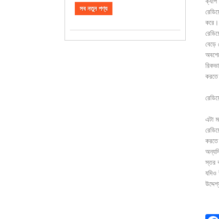
ক্যাপ 
সব নতুন পণ্য
রেডিয
করে। 
রেডিয
বেড়ে
অবশেষে
রিকভা
করতে প
রেডিয়
এটা মন
রেডিয়
করতে 
অন্যদি
স্তর 
যদিও উ
উদ্দে