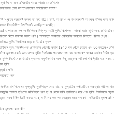
োরিত বা ধসে রেডিয়েটর পায়ের পাতার মোজাবিশেষ
াবিকের চেয়ে কম তাপমাত্রায় অতিরিক্ত উত্তাপ
টি শুধুমাত্র কয়েকটি সমস্যা যা হতে পারে। তাই, আপনি এখন কি করবেন? আপনার গাড়ির জন্য সঠিক 
আমরা নিম্নলিখিত নির্দেশিকাটি একত্রিত করেছি।
d-এ আমাদের দল অস্ট্রেলিয়ার বিশ্বস্ত অটো কুলিং বিশেষজ্ঞ। আমরা এয়ার কন্ডিশনার, রেডিয়েটর এ
রিষেবা দিতে সাহায্য করতে পারি। অনলাইনে আমাদের রেডিয়েটর ক্যাপের বিস্তৃত পরিসর দেখুন।
ারাইজড কুলিং সিস্টেমের জন্য রেডিয়েটর ক্যাপ
ারাইজড কুলিং সিস্টেম এবং রেডিয়েটর প্রেসার ক্যাপ 1940 সাল থেকে রয়েছে এবং 80 বছরেরও বেশি সময
নগুলির তুলনায় একটি উচ্চ-চাপের কুলিং সিস্টেমের প্রয়োজন হয়, যার ফলস্বরূপ আরও কার্যকর সিলিং প
 কুলিং সিস্টেমে রেডিয়েটর ক্যাপের অনুপস্থিতির ফলে কিছু চমত্কার আঠালো পরিস্থিতি হতে পারে, 
ষ কুলিং
ন্টের ক্ষতি
িক্ত গরম
সিস্টেমে চাপ দিলে এর কুল্যান্টের স্ফুটনাঙ্ক বেড়ে যায়, যা কুল্যান্টের অপারেটিং তাপমাত্রার পরিসর বা
ুল্যান্টের অভাবে ইঞ্জিনের অতিরিক্ত গরম হওয়া থেকে ক্ষতি প্রতিরোধ করে এবং কুলিং সিস্টেমকে মসৃণ
ত্রার সাথে ইঞ্জিন তৈরি করতে পারে, যা বিশেষ করে পারফরম্যান্স যানে সাধারণ। রেডিয়েটর ক্যাপ এই প্র
়েটর ক্যাপের কাজ কী?