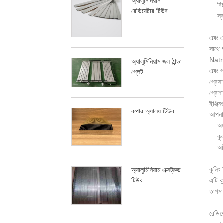
অ্যালুমিনিয়াম
বিস্ফ
রেডিয়েটার টিউব
স্বাভ
এবং এ
সাথে 
Natra
অ্যালুমিনিয়াম জল ঠান্ডা
এবং প
প্লেট
প্রেস
প্রেশ
ইঞ্জি
কপার অ্যালয় টিউব
আপনার
অদক্
কুল্যা
অতির
কুলিং 
অ্যালুমিনিয়াম এক্সট্রুড
টিউব
এটি ক
তাপমা
রেডিয