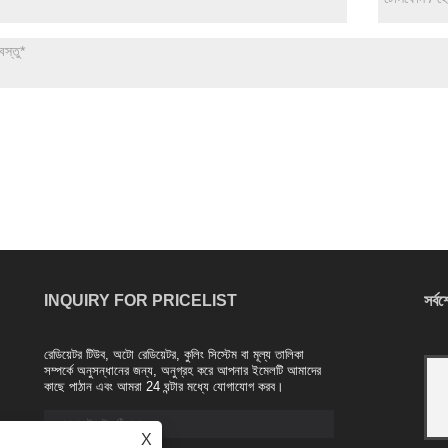
INQUIRY FOR PRICELIST
সর্ব
রেডিয়েটর টিউব, অটো রেডিয়েটর, কুলিং সিস্টেম বা মূল্য তালিকা
নানজিং ম্যাজেস্টিক সংস্থা থেকে অ্যালুমিনিয়াম রেডিয়েটার
সম্পর্কে অনুসন্ধানের জন্য, অনুগ্রহ করে আপনার ইমেলটি আমাদের
2021/04/20
কাছে পাঠান এবং আমরা 24 ঘন্টার মধ্যে যোগাযোগ করব।
অ্যালুমিনিয়াম খাদ রেডিয়েটার শিল্প সাম্প্রতিক বছরগুলিতে
চালু একটি নতুন পণ্য। উদাহরণস্বরূপ, একটি তামা-
X
অ্যালুমিনিয়াম যৌগিক রেডিয়েটারটি একটি উচ্চ মানের