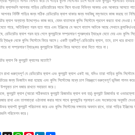
দ্বারা প্রদত্ত সীলটি নিশ্চিত করে যে গাড়ির কুলিং সিস্টেমটি চাপে থাকে এবং কুল্যান্ট প্রসারিত হওয়
়েটর ক্যাপগুলি আপনার গাড়ির রেডিয়েটরের সাথে মিলে যাওয়া বিভিন্ন আকার এবং আকারে আসতে পারে। বি
আপনার নির্দিষ্ট গাড়ির জন্য সঠিক রেডিয়েটর ক্যাপ থাকার জন্য সবকিছু মসৃণভাবে কাজ করছে তা নিশ্
়েটর ক্যাপ অন্যান্য উদ্দেশ্যেও কাজ করে, যেমন বাতাসকে কুলিং সিস্টেমে প্রবেশ করতে বাধা দেওয়া। 
 যেতে পারে, অতিরিক্ত গরম হতে পারে এবং ইঞ্জিনের যে অংশে বাতাস আটকে আছে সেখানে ক্র্যাকিং/ওয়া
, রেডিয়েটর ক্যাপ গরম হয়ে গেলে কুল্যান্টকে সম্প্রসারণ পুনরুদ্ধার ট্যাঙ্কে যেতে দেয় এবং কুলিং সিস্ট
রি ট্যাঙ্ক থেকে কুলিং সিস্টেমে ফিরে আসে। একটি ত্রুটিপূর্ণ রেডিয়েটর ক্যাপ, তবে, চাপ ধরে রাখতে
ারে বা সম্প্রসারণ ট্যাঙ্কের কুল্যান্টকে ইঞ্জিনে ফিরে আসতে বাধা দিতে পারে না।
েটর ক্যাপ কি কুল্যান্ট ক্যাপের মতোই?
ে রাখা গুরুত্বপূর্ণ যে রেডিয়েটর ক্যাপ এবং কুল্যান্ট ক্যাপ একই নয়, যদিও তারা গাড়ির কুলিং সিস্ট
েটরের জন্য ডিজাইন করা হয়েছে এবং কুলিং সিস্টেমের মধ্যে চাপ নিয়ন্ত্রণে গুরুত্বপূর্ণ ভূমিকা পালন ক
উপযুক্ত চাপ বজায় রাখতে সহায়তা করে।
কে, কুল্যান্ট ক্যাপ (আরো সঠিকভাবে কুল্যান্ট রিজার্ভার ক্যাপ বলা হয়) কুল্যান্ট রিজার্ভার বা ওভারফ
বজায় রাখা এবং তাপমাত্রা ওঠানামা করার সাথে সাথে কুল্যান্টের প্রসারণ এবং সংকোচনের অনুমতি দেওয
ভয় ক্যাপই কুল্যান্ট পরিচালনা করে এবং কুলিং সিস্টেমের দক্ষতায় অবদান রাখে, তারা গাড়ির ইঞ্জিনের সাম
শ্যগুলি পরিবেশন করে।
Facebook
X
WhatsApp
Pinterest
LinkedIn
Share