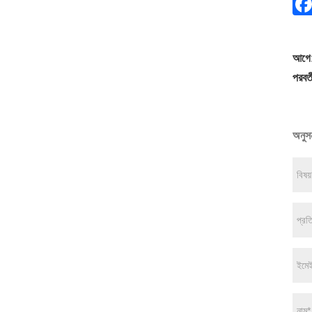
আগে
পরবর্ত
অনুসন