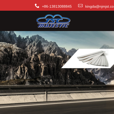
+86-13813088845
kingda@njmjst.c