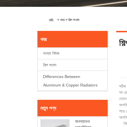
>
খবর
>
শিল্প সংবাদ
বাড়ি
খবর
শিল
সংস্থা নিউজ
শিল্প সংবাদ
Differences Between
Aluminum & Copper Radiators
সঠিক 
সব রে
তোলে
আপনি 
নতুন পণ্য
পারে
আপনি 
আনল্যাডেড
লিকিং