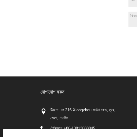
যোগাযোগ করুন
ঠিকানা: নং 216 Xiongzhou সাউথ রোড, লুহে
জেলা, নানজিং
টেলিফোন:
+86-13813088845