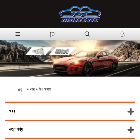
>
খবর
>
শিল্প সংবাদ
বাড়ি
খবর
নতুন পণ্য