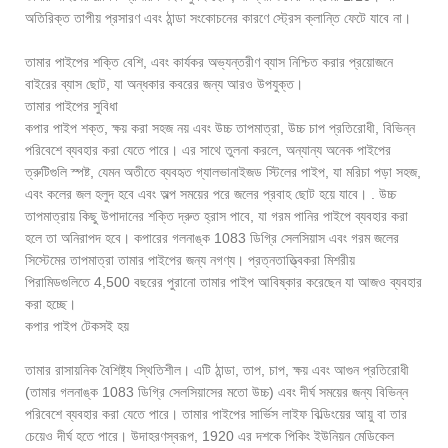
অতিরিক্ত তাপীয় প্রসারণ এবং ঠান্ডা সংকোচনের কারণে স্ট্রেস ক্লান্তি ফেটে যাবে না।
তামার পাইপের শক্তি বেশি, এবং কার্যকর অভ্যন্তরীণ ব্যাস নিশ্চিত করার প্রয়োজনে
বাইরের ব্যাস ছোট, যা অন্ধকার কবরের জন্য আরও উপযুক্ত।
তামার পাইপের সুবিধা
কপার পাইপ শক্ত, ক্ষয় করা সহজ নয় এবং উচ্চ তাপমাত্রা, উচ্চ চাপ প্রতিরোধী, বিভিন্ন
পরিবেশে ব্যবহার করা যেতে পারে। এর সাথে তুলনা করলে, অন্যান্য অনেক পাইপের
ত্রুটিগুলি স্পষ্ট, যেমন অতীতে ব্যবহৃত গ্যালভানাইজড স্টিলের পাইপ, যা মরিচা পড়া সহজ,
এবং কলের জল হলুদ হবে এবং অল্প সময়ের পরে জলের প্রবাহ ছোট হয়ে যাবে। . উচ্চ
তাপমাত্রায় কিছু উপাদানের শক্তি দ্রুত হ্রাস পাবে, যা গরম পানির পাইপে ব্যবহার করা
হলে তা অনিরাপদ হবে। কপারের গলনাঙ্ক 1083 ডিগ্রি সেলসিয়াস এবং গরম জলের
সিস্টেমের তাপমাত্রা তামার পাইপের জন্য নগণ্য। প্রত্নতাত্ত্বিকরা মিশরীয়
পিরামিডগুলিতে 4,500 বছরের পুরানো তামার পাইপ আবিষ্কার করেছেন যা আজও ব্যবহার
করা হচ্ছে।
কপার পাইপ টেকসই হয়
তামার রাসায়নিক বৈশিষ্ট্য স্থিতিশীল। এটি ঠান্ডা, তাপ, চাপ, ক্ষয় এবং আগুন প্রতিরোধী
(তামার গলনাঙ্ক 1083 ডিগ্রি সেলসিয়াসের মতো উচ্চ) এবং দীর্ঘ সময়ের জন্য বিভিন্ন
পরিবেশে ব্যবহার করা যেতে পারে। তামার পাইপের সার্ভিস লাইফ বিল্ডিংয়ের আয়ু বা তার
চেয়েও দীর্ঘ হতে পারে। উদাহরণস্বরূপ, 1920 এর দশকে পিকিং ইউনিয়ন মেডিকেল