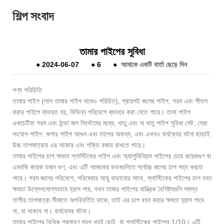
শিল্প সংবাদ
তামার পাইপের সুবিধা
●
2024-06-07
●
6
●
আমাকে একটি বার্তা ছেড়ে দিন
পণ্য পরিচিতি
তামার পাইপ (লাল তামার পাইপ নামেও পরিচিত), প্রায়শই জলের পাইপ, গরম এবং শীতল
করার পাইপে ব্যবহৃত হয়, বিভিন্ন পরিবেশে ব্যবহার করা যেতে পারে। তামা পাইপ
একচেটিয়া গরম এবং ঠান্ডা জল সিস্টেমের মধ্যে, ধাতু এবং অ ধাতু পাইপ সুবিধা সেট, সেরা
সংযোগ পাইপ. কপার পাইপ আগুন এবং তাপের অবাধ্য, এবং এখনও বার্ধক্যের ঘটনা ছাড়াই
উচ্চ তাপমাত্রায় এর আকার এবং শক্তি বজায় রাখতে পারে।
তামার পাইপের চাপ ক্ষমতা প্লাস্টিকের পাইপ এবং অ্যালুমিনিয়াম পাইপের চেয়ে কয়েকগুণ বা
এমনকি কয়েক ডজন গুণ, এবং এটি আজকের ভবনগুলিতে সর্বোচ্চ জলের চাপ সহ্য করতে
পারে। গরম জলের পরিবেশে, পরিষেবার আয়ু বাড়ানোর সাথে, প্লাস্টিকের পাইপের চাপ বহন
ক্ষমতা উল্লেখযোগ্যভাবে হ্রাস পায়, যখন তামার পাইপের যান্ত্রিক বৈশিষ্ট্যগুলি সমস্ত
তাপীয় তাপমাত্রা সীমাতে অপরিবর্তিত থাকে, তাই এর চাপ বহন করার ক্ষমতা হ্রাস পাবে
না, বা থাকবে না। বার্ধক্যের ঘটনা।
তামার পাইপের রৈখিক প্রসারণ সহগ খুবই ছোট, যা প্লাস্টিকের পাইপের 1/10। এটি