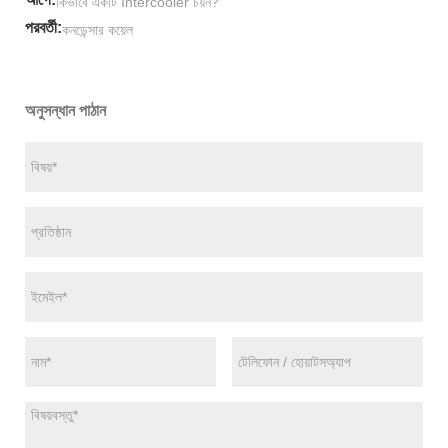
কিভাবে একটি Intercooler চয়ন?
পরবর্তী:
কনডেন্সার কয়েল
অনুসন্ধান পাঠান