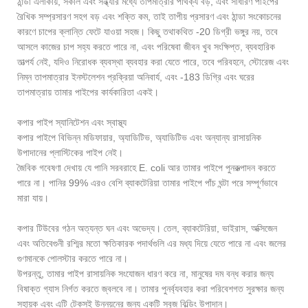
ঠান্ডা এলাকায়, সকাল এবং সন্ধ্যার মধ্যে তাপমাত্রার পার্থক্য বড়, এবং সাধারণ পাইপের
রৈখিক সম্প্রসারণ সহগ বড় এবং শক্তি কম, তাই তাপীয় প্রসারণ এবং ঠান্ডা সংকোচনের
কারণে চাপের ক্লান্তি ফেটে যাওয়া সহজ। কিছু তথাকথিত -20 ডিগ্রী ভঙ্গুর নয়, তবে
আসলে কাজের চাপ সহ্য করতে পারে না, এবং পরিষেবা জীবন খুব সংক্ষিপ্ত, ব্যবহারিক
তাত্পর্য নেই, যদিও নিরোধক ব্যবস্থা ব্যবহার করা যেতে পারে, তবে পরিবহনে, স্টোরেজ এবং
নিম্ন তাপমাত্রার ইনস্টলেশন প্রক্রিয়া অনিবার্য, এবং -183 ডিগ্রি এবং ঘরের
তাপমাত্রায় তামার পাইপের কার্যকারিতা একই।
কপার পাইপ স্যানিটেশন এবং স্বাস্থ্য
কপার পাইপে বিভিন্ন মডিফায়ার, অ্যাডিটিভ, অ্যাডিটিভ এবং অন্যান্য রাসায়নিক
উপাদানের প্লাস্টিকের পাইপ নেই।
জৈবিক গবেষণা দেখায় যে পানি সরবরাহে E. coli আর তামার পাইপে পুনরুত্পাদন করতে
পারে না। পানির 99% এরও বেশি ব্যাকটেরিয়া তামার পাইপে পাঁচ ঘন্টা পরে সম্পূর্ণভাবে
মারা যায়।
কপার টিউবের গঠন অত্যন্ত ঘন এবং অভেদ্য। তেল, ব্যাকটেরিয়া, ভাইরাস, অক্সিজেন
এবং অতিবেগুনী রশ্মির মতো ক্ষতিকারক পদার্থগুলি এর মধ্য দিয়ে যেতে পারে না এবং জলের
গুণমানকে পোলস্টার করতে পারে না।
উপরন্তু, তামার পাইপ রাসায়নিক সংযোজন ধারণ করে না, মানুষের দম বন্ধ করার জন্য
বিষাক্ত গ্যাস নির্গত করতে জ্বলবে না। তামার পুনর্ব্যবহার করা পরিবেশগত সুরক্ষার জন্য
সহায়ক এবং এটি টেকসই উন্নয়নের জন্য একটি সবুজ বিল্ডিং উপাদান।