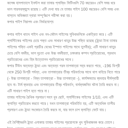
কলেজ হাসপাতালে ইনস্টল করা তামার প্লাম্বিং ফিটিংগুলি 70 বছরেরও বেশি সময় ধরে
ভাল পারফরম্যান্সে রয়েছে। এটি দেখা যায় যে তামার পাইপ 100 বছরেরও বেশি সময় এবং
বাস্তব অভিজ্ঞতা দ্বারা সম্পূর্ণরূপে পরীক্ষা করা হয়।
কপার পাইপ নিরাপদ এবং নির্ভরযোগ্য
কপার পাইপ ধাতব পাইপ এবং নন-মেটাল পাইপের সুবিধাগুলিকে একত্রিত করে। এটি
প্লাস্টিকের পাইপের চেয়ে শক্ত এবং সাধারণ ধাতুর উচ্চ শক্তি রয়েছে (ঠান্ডা টানা তামার
পাইপের শক্তি একই প্রাচীর বেধের ইস্পাত পাইপের সাথে তুলনীয়); এটি সাধারণ ধাতুর
চেয়ে বেশি নমনীয়, ভাল দৃঢ়তা এবং উচ্চ নমনীয়তা, চমৎকার কম্পন প্রতিরোধের, প্রভাব
প্রতিরোধের এবং হিম উত্তোলন প্রতিরোধের সাথে।
কপার টিউব অত্যন্ত ঠান্ডা এবং অত্যন্ত গরম তাপমাত্রা সহ্য করতে পারে, -196 ডিগ্রী
থেকে 250 ডিগ্রী পর্যন্ত, এবং তাপমাত্রার তীব্র পরিবর্তনের সাথে খাপ খাইয়ে নিতে পারে
(- উচ্চ তাপমাত্রা - নিম্ন তাপমাত্রা - উচ্চ তাপমাত্রা -), কার্যক্ষমতার ব্যবহার দীর্ঘস্থায়ী
হবে না- টার্ম ব্যবহার এবং তাপমাত্রার তীব্র পরিবর্তন, বার্ধক্যজনিত ঘটনা তৈরি করবে না।
এটি সাধারণ পাইপ হতে পারে না।
তামার পাইপের রৈখিক প্রসারণ সহগ খুব ছোট, প্লাস্টিকের পাইপের 1/10, এবং এটি
ক্লান্তি প্রতিরোধ করতে পারে। যখন তাপমাত্রা পরিবর্তিত হয়, এটি অত্যধিক তাপীয়
প্রসারণ এবং ঠান্ডা সংকোচন তৈরি করবে না, যার ফলে চাপ ক্লান্তি ফেটে যায়।
এই বৈশিষ্ট্যগুলি ঠান্ডা এলাকায় তামার পাইপের প্রয়োগকে খুব সুবিধাজনক করে তোলে।