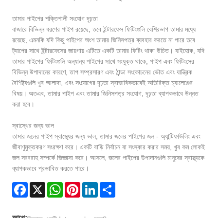
তামার পাইপের শক্তিশালী সংযোগ দৃঢ়তা
বাজারে বিভিন্ন ধরণের পাইপ রয়েছে, তবে ইন্টারফেস ফিটিংগুলি বেশিরভাগ তামার মধ্যে
রয়েছে, এমনকি যদি কিছু পাইপের অংশ তামার জিনিসপত্র ব্যবহার করতে না পারে তবে
ট্যাপের সাথে ইন্টারফেসের জায়গায় এটিতে একটি তামার ফিটিং থাকা উচিত। যাইহোক, যদি
তামার পাইপের ফিটিংগুলি অন্যান্য পাইপের সাথে সংযুক্ত থাকে, পাইপ এবং ফিটিংসের
বিভিন্ন উপাদানের কারণে, তাপ সম্প্রসারণ এবং ঠান্ডা সংকোচনের ভৌত এবং যান্ত্রিক
বৈশিষ্ট্যগুলি খুব আলাদা, এবং সংযোগের দৃঢ়তা স্বাভাবিকভাবেই অতিরিক্ত চ্যালেঞ্জের
বিষয়। অতএব, তামার পাইপ এবং তামার জিনিসপত্র সংযোগ, দৃঢ়তা ব্যাপকভাবে উন্নত
করা হবে।
স্বাস্থের জন্য ভাল
তামার জলের পাইপ স্বাস্থ্যের জন্য ভাল, তামার জলের পাইপের জল - অ্যান্টিফাউলিং এবং
জীবাণুমুক্তকরণ সংরক্ষণ করে। একটি বাড়ি নির্বাচন বা সংস্কার করার সময়, খুব কম লোকই
জল সরবরাহ সম্পর্কে জিজ্ঞাসা করে। আসলে, জলের পাইপের উপাদানগুলি মানুষের স্বাস্থ্যকে
ব্যাপকভাবে প্রভাবিত করতে পারে।
Facebook
X
WhatsApp
Pinterest
LinkedIn
Share
আগে: